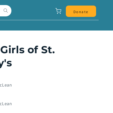
Panier
Donate
Girls of St.
y's
McLean
McLean