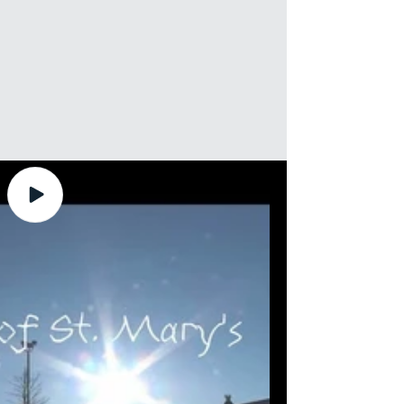
Lire
la
vidéo