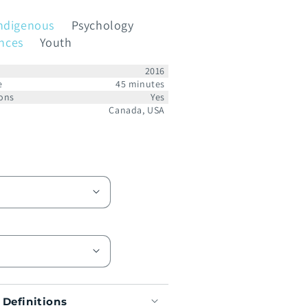
ndigenous
Psychology
ences
Youth
2016
e
45 minutes
ons
Yes
Canada, USA
 Definitions