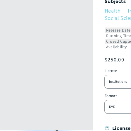
Subjects
Health
I
Social Sci
Release Date
Running Tim
Closed Capti
Availability
Prix
$250.00
habituel
License
Format
License